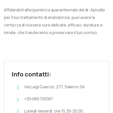
Affidandoti all’esperienza quarantennale del dr. Apicella
per il tuo trattamento di endodonzia, puoi avere la
certezza di ricevere cure delicate, efficaci, durature e
mirate, che ti aiuteranno a preservare il tuo sorriso.
Info contatti:
Via Luigi Guercio, 277, Salerno SA
+39 089 791087
Lunedì-Venerdì: ore 15,30-20,00,