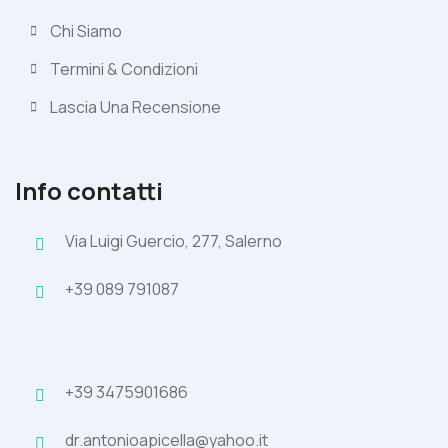
Chi Siamo
Termini & Condizioni
Lascia Una Recensione
Info contatti
Via Luigi Guercio, 277, Salerno
+39 089 791087
+39 3475901686
dr.antonioapicella@yahoo.it