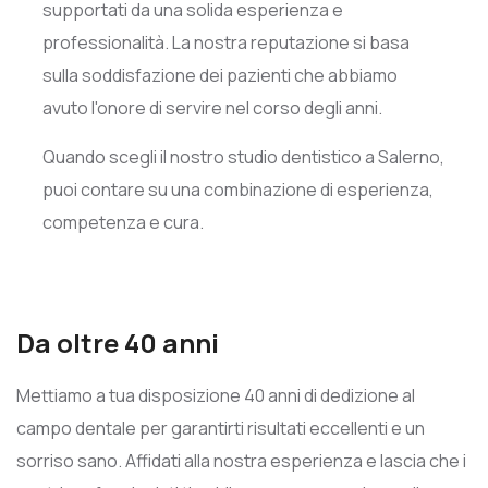
supportati da una solida esperienza e
professionalità. La nostra reputazione si basa
sulla soddisfazione dei pazienti che abbiamo
avuto l'onore di servire nel corso degli anni.
Quando scegli il nostro studio dentistico a Salerno,
puoi contare su una combinazione di esperienza,
competenza e cura.
Da oltre 40 anni
Mettiamo a tua disposizione 40 anni di dedizione al
campo dentale per garantirti risultati eccellenti e un
sorriso sano. Affidati alla nostra esperienza e lascia che i