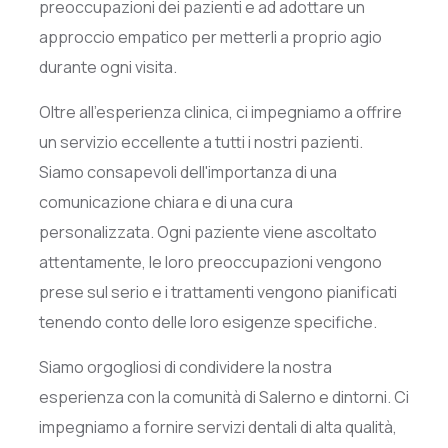
preoccupazioni dei pazienti e ad adottare un
approccio empatico per metterli a proprio agio
durante ogni visita.
Oltre all'esperienza clinica, ci impegniamo a offrire
un servizio eccellente a tutti i nostri pazienti.
Siamo consapevoli dell'importanza di una
comunicazione chiara e di una cura
personalizzata. Ogni paziente viene ascoltato
attentamente, le loro preoccupazioni vengono
prese sul serio e i trattamenti vengono pianificati
tenendo conto delle loro esigenze specifiche.
Siamo orgogliosi di condividere la nostra
esperienza con la comunità di Salerno e dintorni. Ci
impegniamo a fornire servizi dentali di alta qualità,