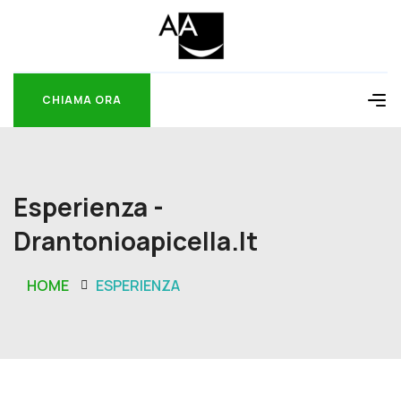
CHIAMA ORA
CHIAMA ORA
Esperienza -
Drantonioapicella.it
HOME
ESPERIENZA