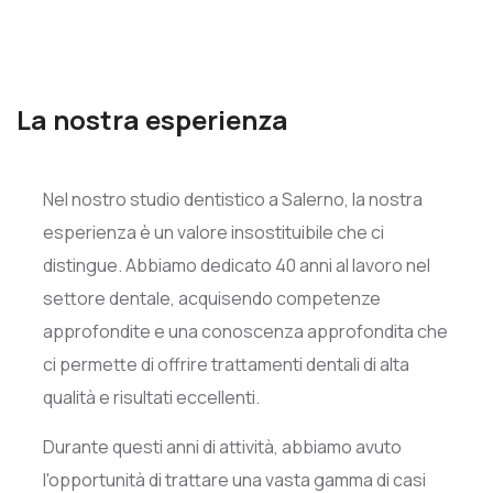
La nostra esperienza
Nel nostro studio dentistico a Salerno, la nostra
esperienza è un valore insostituibile che ci
distingue. Abbiamo dedicato 40 anni al lavoro nel
settore dentale, acquisendo competenze
approfondite e una conoscenza approfondita che
ci permette di offrire trattamenti dentali di alta
qualità e risultati eccellenti.
Durante questi anni di attività, abbiamo avuto
l'opportunità di trattare una vasta gamma di casi