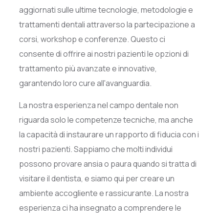
aggiornati sulle ultime tecnologie, metodologie e
trattamenti dentali attraverso la partecipazione a
corsi, workshop e conferenze. Questo ci
consente di offrire ai nostri pazienti le opzioni di
trattamento più avanzate e innovative,
garantendo loro cure all'avanguardia.
La nostra esperienza nel campo dentale non
riguarda solo le competenze tecniche, ma anche
la capacità di instaurare un rapporto di fiducia con i
nostri pazienti. Sappiamo che molti individui
possono provare ansia o paura quando si tratta di
visitare il dentista, e siamo qui per creare un
ambiente accogliente e rassicurante. La nostra
esperienza ci ha insegnato a comprendere le